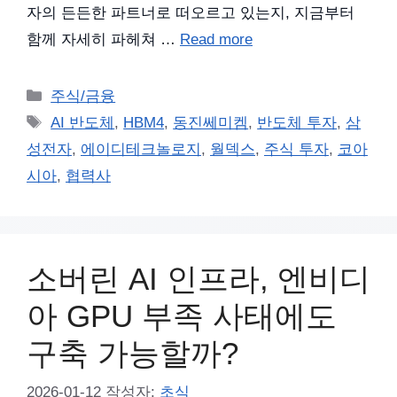
자의 든든한 파트너로 떠오르고 있는지, 지금부터
함께 자세히 파헤쳐 …
Read more
카
주식/금융
테
태
AI 반도체
,
HBM4
,
동진쎄미켐
,
반도체 투자
,
삼
고
그
성전자
,
에이디테크놀로지
,
월덱스
,
주식 투자
,
코아
리
시아
,
협력사
소버린 AI 인프라, 엔비디
아 GPU 부족 사태에도
구축 가능할까?
2026-01-12
작성자:
초식