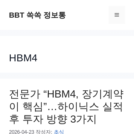
컨
텐
BBT 쏙쏙 정보통
메
츠
로
뉴
건
너
HBM4
뛰
기
전문가 “HBM4, 장기계약
이 핵심”…하이닉스 실적
후 투자 방향 3가지
2026-04-23
작성자:
초식