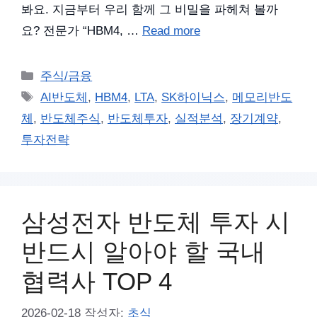
봐요. 지금부터 우리 함께 그 비밀을 파헤쳐 볼까
요? 전문가 “HBM4, …
Read more
카
주식/금융
테
태
AI반도체
,
HBM4
,
LTA
,
SK하이닉스
,
메모리반도
고
그
체
,
반도체주식
,
반도체투자
,
실적분석
,
장기계약
,
리
투자전략
삼성전자 반도체 투자 시
반드시 알아야 할 국내
협력사 TOP 4
2026-02-18
작성자:
초식