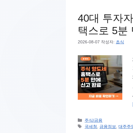
40대 투자
택스로 5분
2026-08-07
작성자:
초식
카
주식/금융
테
태
국세청
,
금융정보
,
대주주
고
그