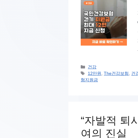
카
건강
테
태
12만원
,
The건강보험
,
건
고
그
형지원금
리
“자발적 퇴
여의 진실