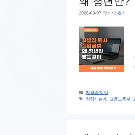
왜 청년만?
2026-08-07
작성자:
초식
카
자격증/취업
테
태
경력재설계
,
고용노동부
,
고
그
리