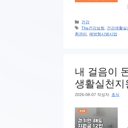
카
건강
테
태
The건강보험
,
건강생활실
고
그
환관리
,
예방형시범사업
리
내 걸음이 
생활실천지
2026-08-07
작성자:
초식