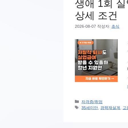
생애 1회 
상세 조건
2026-08-07
작성자:
초식
카
자격증/취업
테
태
35세미만
,
경력재설계
,
고
고
그
리