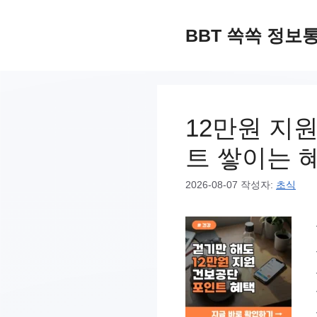
컨
텐
BBT 쏙쏙 정보
츠
로
건
너
12만원 지
뛰
트 쌓이는 
기
2026-08-07
작성자:
초식