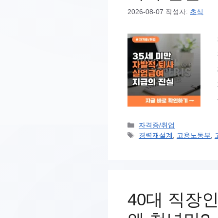
2026-08-07
작성자:
초식
카
자격증/취업
테
태
경력재설계
,
고용노동부
,
고
그
리
40대 직장