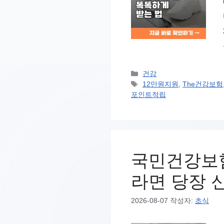
카
건강
테
태
12만원지원
,
The건강보험
고
그
포인트적립
리
국민건강보험
라면 당장 
2026-08-07
작성자:
초식