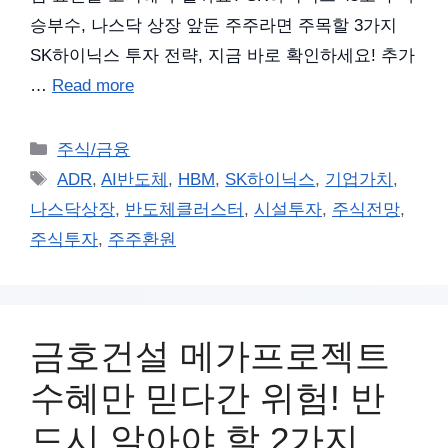
승부수, 나스닥 상장 앞둔 주주라면 주목할 3가지
SK하이닉스 투자 전략, 지금 바로 확인하세요! 추가
…
Read more
카
주식/금융
테
태
ADR
,
AI반도체
,
HBM
,
SK하이닉스
,
기업가치
,
고
그
나스닥상장
,
반도체클러스터
,
시설투자
,
주식전망
,
리
주식투자
,
주주환원
금호건설 메가프로젝트
수혜만 믿다간 위험! 반
드시 알아야 할 2가지