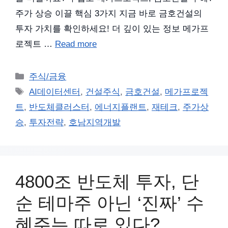
주가 상승 이끌 핵심 3가지 지금 바로 금호건설의
투자 가치를 확인하세요! 더 깊이 있는 정보 메가프
로젝트 …
Read more
카
주식/금융
테
태
AI데이터센터
,
건설주식
,
금호건설
,
메가프로젝
고
그
트
,
반도체클러스터
,
에너지플랜트
,
재테크
,
주가상
리
승
,
투자전략
,
호남지역개발
4800조 반도체 투자, 단
순 테마주 아닌 ‘진짜’ 수
혜주는 따로 있다?