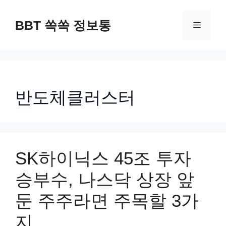
컨
텐
BBT 쏙쏙 정보통
메
츠
로
뉴
건
너
반도체클러스터
뛰
기
SK하이닉스 45조 투자
승부수, 나스닥 상장 앞
둔 주주라면 주목할 3가
지