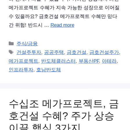
메가프로젝트 수혜가 지속 가능한 성장으로 이어질
수 있을까요? 금호건설 메가프로젝트 수혜만 믿다
간 위험! 반드시 …
Read more
카
주식/금융
테
태
건설주투자
,
공공주택
,
금호건설
,
금호건설주가
,
고
그
메가프로젝트
,
반도체클러스터
,
부동산PF
,
아테라
,
리
인프라투자
,
호남반도체
수십조 메가프로젝트, 금
호건설 수혜? 주가 상승
이끌 핵심 3가지