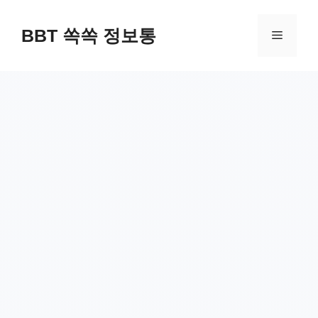
컨
텐
BBT 쏙쏙 정보통
메
츠
로
뉴
건
너
뛰
기