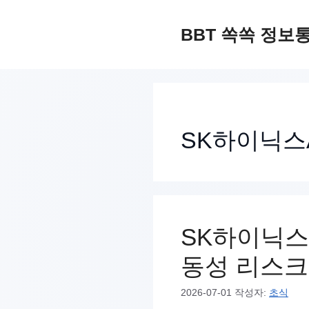
컨
텐
BBT 쏙쏙 정보
츠
로
건
너
SK하이닉스
뛰
기
SK하이닉스 
동성 리스크
2026-07-01
작성자:
초식