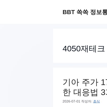
컨
텐
BBT 쏙쏙 정보
츠
로
건
너
4050재테크
뛰
기
기아 주가 1
한 대응법 
2026-07-01
작성자:
초식