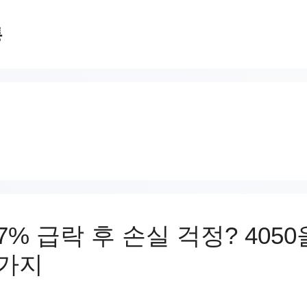
통
7% 급락 후 손실 걱정? 405
3가지