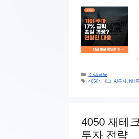
카
주식/금융
테
태
4050재테크
,
AI투자
,
NH
고
그
리
4050 재테
투자 전략