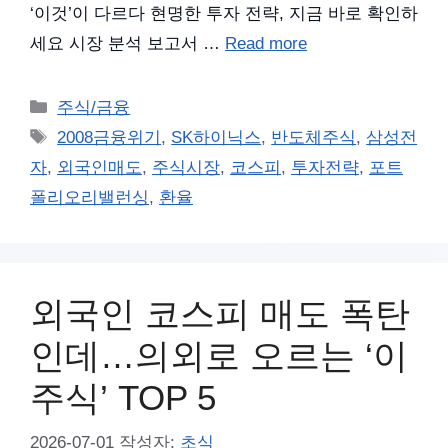
‘이것’이 다르다 현명한 투자 전략, 지금 바로 확인하
세요 시장 분석 보고서 …
Read more
카
주식/금융
테
태
2008금융위기
,
SK하이닉스
,
반도체주식
,
삼성전
고
그
자
,
외국인매도
,
주식시장
,
코스피
,
투자전략
,
포트
리
폴리오리밸런싱
,
환율
외국인 코스피 매도 폭탄
인데…의외로 오르는 ‘이
주식’ TOP 5
2026-07-01
작성자:
초식