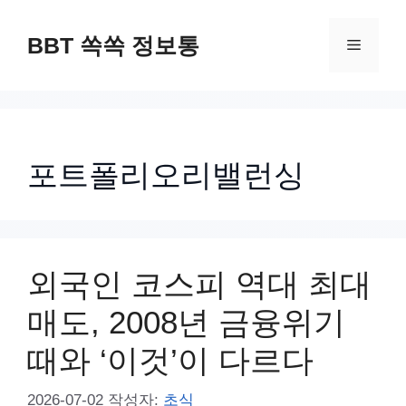
컨
텐
BBT 쏙쏙 정보통
메
츠
로
뉴
건
너
포트폴리오리밸런싱
뛰
기
외국인 코스피 역대 최대
매도, 2008년 금융위기
때와 ‘이것’이 다르다
2026-07-02
작성자:
초식