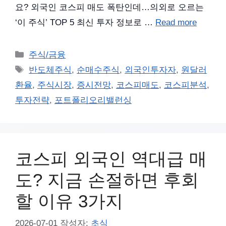
요? 외국인 코스피 매도 폭탄인데…의외로 오르는
‘이 주식’ TOP 5 최신 투자 정보로 …
Read more
카
주식/금융
테
태
반도체주식
,
순매수주식
,
외국인투자자
,
원달러
고
그
환율
,
주식시장
,
증시전망
,
코스피매도
,
코스피분석
,
리
투자전략
,
포트폴리오리밸런싱
코스피 외국인 역대급 매
도? 지금 손절하면 후회
할 이유 3가지
2026-07-01
작성자:
초식