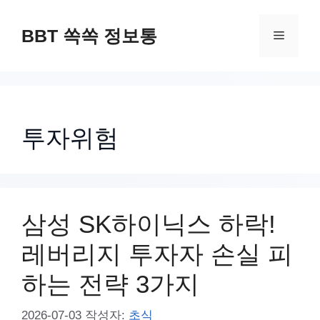
컨
텐
BBT 쏙쏙 정보통
메
츠
로
뉴
건
너
투자위험
뛰
기
삼성 SK하이닉스 하락!
레버리지 투자자 손실 피
하는 전략 3가지
2026-07-03
작성자:
초식