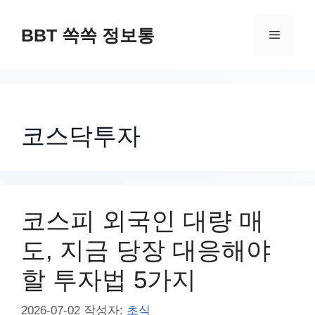
컨
텐
BBT 쏙쏙 정보통
메
츠
로
뉴
건
너
코스닥투자
뛰
기
코스피 외국인 대량 매
도, 지금 당장 대응해야
할 투자법 5가지
2026-07-02
작성자:
초식