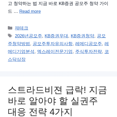
고 청약하는 법 지금 바로 KB증권 공모주 청약 가이
드 …
Read more
카
재테크
테
태
2026년공모주
,
KB증권우대
,
KB증권청약
,
공모
고
그
주청약방법
,
공모주투자유의사항
,
레메디공모주
,
레
리
메디기업분석
,
엑스레이전문기업
,
주식투자전략
,
코
스닥상장
스트라드비젼 급락! 지금
바로 알아야 할 실권주
대응 전략 4가지