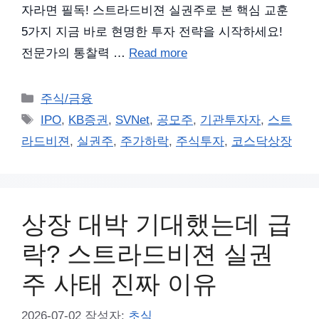
자라면 필독! 스트라드비젼 실권주로 본 핵심 교훈
5가지 지금 바로 현명한 투자 전략을 시작하세요!
전문가의 통찰력 …
Read more
카
주식/금융
테
태
IPO
,
KB증권
,
SVNet
,
공모주
,
기관투자자
,
스트
고
그
라드비젼
,
실권주
,
주가하락
,
주식투자
,
코스닥상장
리
상장 대박 기대했는데 급
락? 스트라드비젼 실권
주 사태 진짜 이유
2026-07-02
작성자:
초식