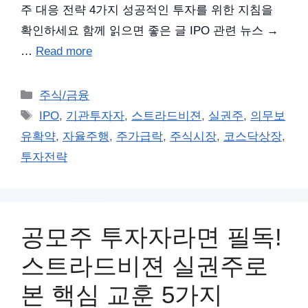
주 대응 전략 4가지 성공적인 투자를 위한 지침을
확인하세요 함께 읽으면 좋은 글 IPO 관련 뉴스 →
…
Read more
카
주식/금융
테
태
IPO
,
기관투자자
,
스트라드비젼
,
실권주
,
의무보
고
그
유확약
,
자율주행
,
주가급락
,
주식시장
,
코스닥상장
,
리
투자전략
공모주 투자자라면 필독!
스트라드비젼 실권주로
본 핵심 교훈 5가지