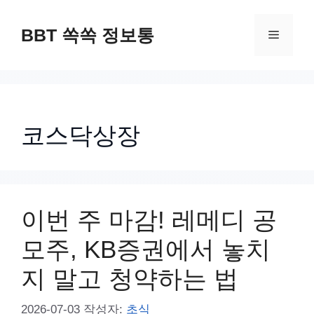
컨
텐
BBT 쏙쏙 정보통
메
츠
로
뉴
건
너
코스닥상장
뛰
기
이번 주 마감! 레메디 공
모주, KB증권에서 놓치
지 말고 청약하는 법
2026-07-03
작성자:
초식