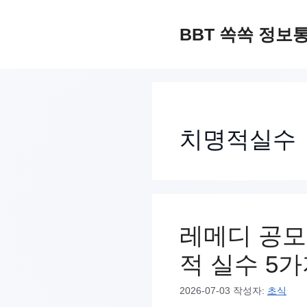
컨
텐
BBT 쏙쏙 정보
츠
로
건
너
치명적실수
뛰
기
레메디 공모
적 실수 5
2026-07-03
작성자:
초식