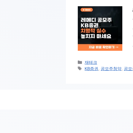
카
재테크
테
태
KB증권
,
공모주청약
,
공모
고
그
리