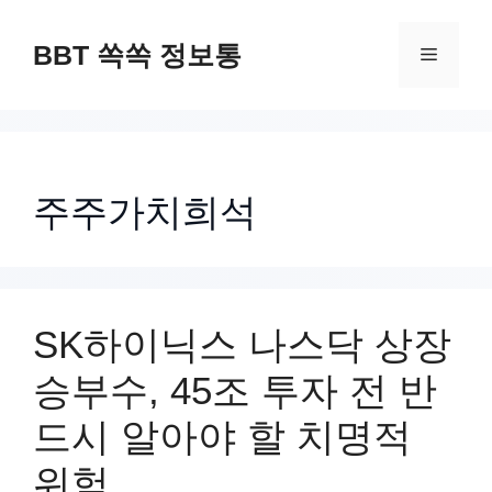
컨
텐
BBT 쏙쏙 정보통
메
츠
로
뉴
건
너
주주가치희석
뛰
기
SK하이닉스 나스닥 상장
승부수, 45조 투자 전 반
드시 알아야 할 치명적
위험