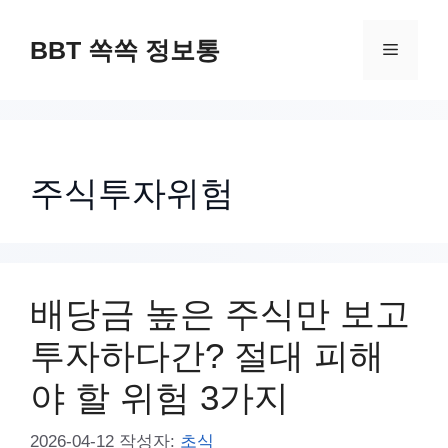
컨
텐
BBT 쏙쏙 정보통
메
츠
로
뉴
건
너
주식투자위험
뛰
기
배당금 높은 주식만 보고
투자하다간? 절대 피해
야 할 위험 3가지
2026-04-12
작성자:
초식