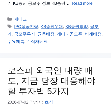
기 KB증권 공모주 정보 KB증권 …
Read more
카
재테크
테
태
IPO성공전략
,
KB증권우대
,
KB증권청약
,
공모
고
그
가
,
공모주투자
,
균등배정
,
레메디공모주
,
비례배정
,
리
수요예측
,
주식재테크
코스피 외국인 대량 매
도, 지금 당장 대응해야
할 투자법 5가지
2026-07-02
작성자:
초식