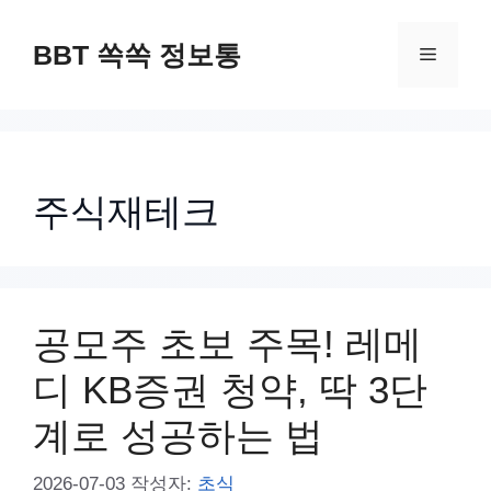
컨
텐
BBT 쏙쏙 정보통
메
츠
로
뉴
건
너
주식재테크
뛰
기
공모주 초보 주목! 레메
디 KB증권 청약, 딱 3단
계로 성공하는 법
2026-07-03
작성자:
초식