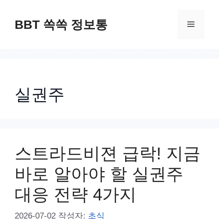
컨
텐
BBT 쏙쏙 정보통
메
츠
로
뉴
건
너
실권주
뛰
기
스트라드비젼 급락! 지금
바로 알아야 할 실권주
대응 전략 4가지
2026-07-02
작성자:
초식