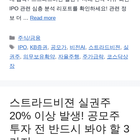
IPO 관련 심층 분석 리포트를 확인하세요! 관련 정
보 더 …
Read more
카
주식/금융
테
태
IPO
,
KB증권
,
공모가
,
비전AI
,
스트라드비젼
,
실
고
그
권주
,
의무보유확약
,
자율주행
,
주가급락
,
코스닥상
리
장
스트라드비젼 실권주
20% 이상 발생! 공모주
투자 전 반드시 봐야 할 3