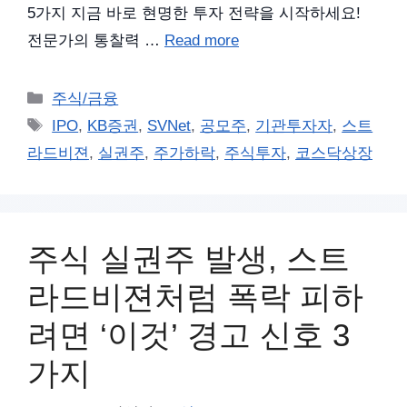
5가지 지금 바로 현명한 투자 전략을 시작하세요!
전문가의 통찰력 …
Read more
카
주식/금융
테
태
IPO
,
KB증권
,
SVNet
,
공모주
,
기관투자자
,
스트
고
그
라드비젼
,
실권주
,
주가하락
,
주식투자
,
코스닥상장
리
주식 실권주 발생, 스트
라드비젼처럼 폭락 피하
려면 ‘이것’ 경고 신호 3
가지