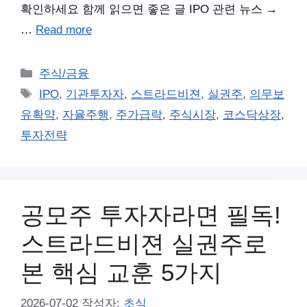
확인하세요 함께 읽으면 좋은 글 IPO 관련 뉴스 →
…
Read more
카
주식/금융
테
태
IPO
,
기관투자자
,
스트라드비젼
,
실권주
,
의무보
고
그
유확약
,
자율주행
,
주가급락
,
주식시장
,
코스닥상장
,
리
투자전략
공모주 투자자라면 필독!
스트라드비젼 실권주로
본 핵심 교훈 5가지
2026-07-02
작성자:
초식