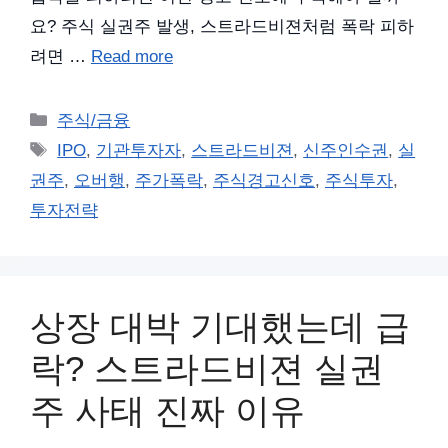
요? 주식 실권주 발생, 스트라드비젼처럼 폭락 피하
려면 …
Read more
카
주식/금융
테
태
IPO
,
기관투자자
,
스트라드비젼
,
신주인수권
,
실
고
그
권주
,
오버행
,
주가폭락
,
주식경고신호
,
주식투자
,
리
투자전략
상장 대박 기대했는데 급
락? 스트라드비젼 실권
주 사태 진짜 이유