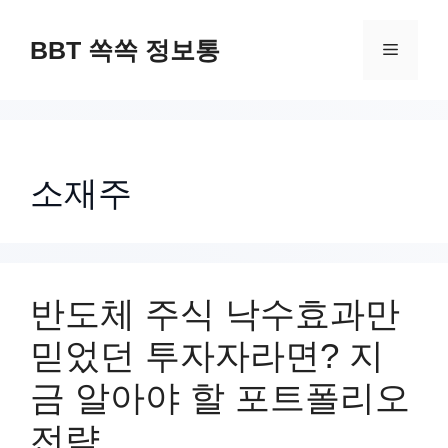
컨
텐
BBT 쏙쏙 정보통
메
츠
로
뉴
건
너
소재주
뛰
기
반도체 주식 낙수효과만
믿었던 투자자라면? 지
금 알아야 할 포트폴리오
전략