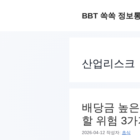
컨
텐
BBT 쏙쏙 정보
츠
로
건
너
산업리스크
뛰
기
배당금 높은
할 위험 3
2026-04-12
작성자:
초식