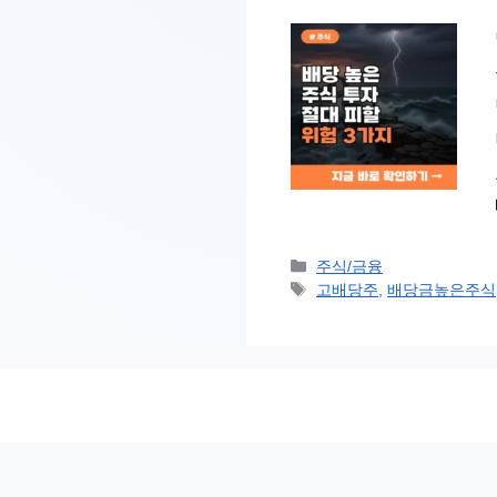
카
주식/금융
테
태
고배당주
,
배당금높은주식
고
그
리