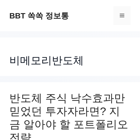
컨
텐
BBT 쏙쏙 정보통
메
츠
로
뉴
건
너
비메모리반도체
뛰
기
반도체 주식 낙수효과만
믿었던 투자자라면? 지
금 알아야 할 포트폴리오
전략