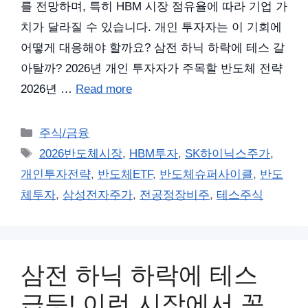
를 전망하며, 특히 HBM 시장 점유율에 따라 기업 가
치가 달라질 수 있습니다. 개인 투자자는 이 기회에
어떻게 대응해야 할까요? 삼전 하닉 하락에 테스 갈
아탈까? 2026년 개인 투자자가 주목할 반도체 전략
2026년 …
Read more
카
주식/금융
테
태
2026반도체시장
,
HBM투자
,
SK하이닉스주가
,
고
그
개인투자전략
,
반도체ETF
,
반도체슈퍼사이클
,
반도
리
체투자
,
삼성전자주가
,
전공정장비주
,
테스주식
삼전 하닉 하락에 테스
급등! 이런 시장에서 꼭