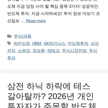
도체 지금 당장 사야 할 핵심 종목 3가지! 성공적인
반도체 투자, 지금 시작하세요! 투자 정보 더보기 조
선일보 …
Read more
카
주식/금융
테
태
AI반도체
,
HBM
,
SK하이닉스
,
반도체투자
,
삼성
고
그
전자
,
소부장
,
염승환
,
재테크
,
주식시장전망
,
주식
리
투자
삼전 하닉 하락에 테스
갈아탈까? 2026년 개인
투자자가 주목할 반도체