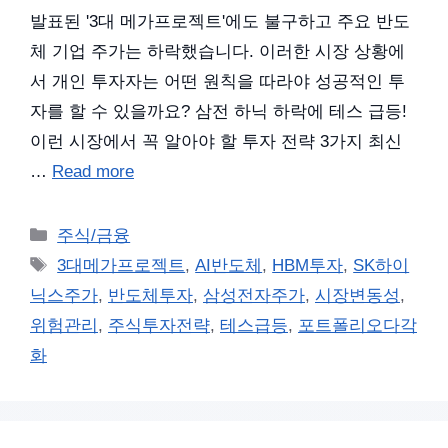
발표된 '3대 메가프로젝트'에도 불구하고 주요 반도
체 기업 주가는 하락했습니다. 이러한 시장 상황에
서 개인 투자자는 어떤 원칙을 따라야 성공적인 투
자를 할 수 있을까요? 삼전 하닉 하락에 테스 급등!
이런 시장에서 꼭 알아야 할 투자 전략 3가지 최신
…
Read more
카
주식/금융
테
태
3대메가프로젝트
,
AI반도체
,
HBM투자
,
SK하이
고
그
닉스주가
,
반도체투자
,
삼성전자주가
,
시장변동성
,
리
위험관리
,
주식투자전략
,
테스급등
,
포트폴리오다각
화