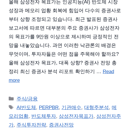
올해 삼성전자 목표가는 인공지능(AI) 반도체 시장
성장과 메모리 업황 회복에 힘입어 다수의 증권사로
부터 상향 조정되고 있습니다. 최근 발표된 증권사
보고서에 따르면 대부분의 주요 증권사가 삼성전자
의 목표가를 9만원 이상으로 제시하며 긍정적인 전
망을 내놓았습니다. 과연 이러한 낙관론의 배경은
무엇이며, 투자자들은 어떤 점을 주목해야 할까요?
올해 삼성전자 목표가, 대폭 상향? 증권사 전망 총
정리 최신 증권사 분석 리포트 확인하기 …
Read
more
카
주식/금융
테
태
AI반도체
,
PERPBR
,
기관매수
,
대형주분석
,
메
고
그
모리업황
,
반도체투자
,
삼성전자목표가
,
삼성전자주
리
가
,
주식투자전략
,
증권사전망