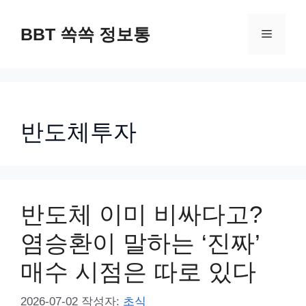
컨
텐
BBT 쏙쏙 정보통
메
츠
로
뉴
건
너
반도체투자
뛰
기
반도체 이미 비싸다고?
염승환이 말하는 ‘진짜’
매수 시점은 따로 있다
2026-07-02
작성자:
초식