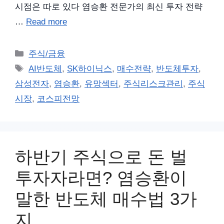
시점은 따로 있다 염승환 전문가의 최신 투자 전략
…
Read more
카
주식/금융
테
태
AI반도체
,
SK하이닉스
,
매수전략
,
반도체투자
,
고
그
삼성전자
,
염승환
,
유망섹터
,
주식리스크관리
,
주식
리
시장
,
코스피전망
하반기 주식으로 돈 벌
투자자라면? 염승환이
말한 반도체 매수법 3가
지