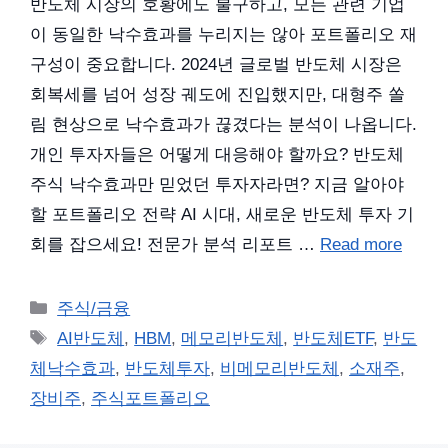
반도체 시장의 호황에도 불구하고, 모든 관련 기업
이 동일한 낙수효과를 누리지는 않아 포트폴리오 재
구성이 중요합니다. 2024년 글로벌 반도체 시장은
회복세를 넘어 성장 궤도에 진입했지만, 대형주 쏠
림 현상으로 낙수효과가 끊겼다는 분석이 나옵니다.
개인 투자자들은 어떻게 대응해야 할까요? 반도체
주식 낙수효과만 믿었던 투자자라면? 지금 알아야
할 포트폴리오 전략 AI 시대, 새로운 반도체 투자 기
회를 잡으세요! 전문가 분석 리포트 …
Read more
카
주식/금융
테
태
AI반도체
,
HBM
,
메모리반도체
,
반도체ETF
,
반도
고
그
체낙수효과
,
반도체투자
,
비메모리반도체
,
소재주
,
리
장비주
,
주식포트폴리오