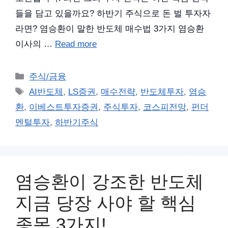
들을 담고 있을까요? 하반기 주식으로 돈 벌 투자자
라면? 염승환이 말한 반도체 매수법 3가지 염승환
이사의 …
Read more
카
주식/금융
테
태
AI반도체
,
LS증권
,
매수전략
,
반도체투자
,
염승
고
그
환
,
이베스트투자증권
,
주식투자
,
코스피전망
,
펀더
리
멘털투자
,
하반기주식
염승환이 강조한 반도체
지금 당장 사야 할 핵심
종목 3가지!