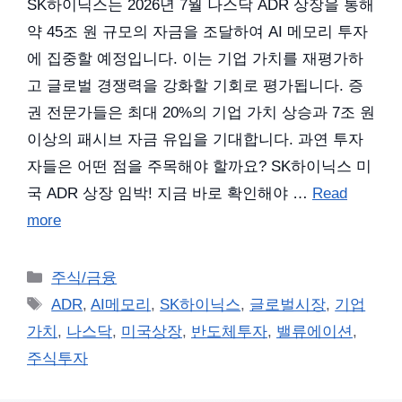
SK하이닉스는 2026년 7월 나스닥 ADR 상장을 통해
약 45조 원 규모의 자금을 조달하여 AI 메모리 투자
에 집중할 예정입니다. 이는 기업 가치를 재평가하
고 글로벌 경쟁력을 강화할 기회로 평가됩니다. 증
권 전문가들은 최대 20%의 기업 가치 상승과 7조 원
이상의 패시브 자금 유입을 기대합니다. 과연 투자
자들은 어떤 점을 주목해야 할까요? SK하이닉스 미
국 ADR 상장 임박! 지금 바로 확인해야 …
Read
more
카
주식/금융
테
태
ADR
,
AI메모리
,
SK하이닉스
,
글로벌시장
,
기업
고
그
가치
,
나스닥
,
미국상장
,
반도체투자
,
밸류에이션
,
리
주식투자