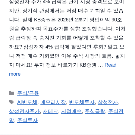
삼성전자 주가 4% 급락은 단기 시장 충격으로 보이
지만, 장기적 관점에서는 저점 매수 기회일 수 있습
니다. 실제 KB증권은 2026년 2분기 영업이익 90조
원을 추정하며 목표주가를 상향 조정했습니다. 이처
럼 급락장 속 숨겨진 기회를 어떻게 포착할 수 있을
까요? 삼성전자 4% 급락에 팔았다면 후회? 알고 보
니 저점 매수 기회였던 이유 주식 시장의 흐름, 놓치
지 마세요! 투자 정보 바로가기 KB증권 …
Read
more
카
주식/금융
테
태
AI반도체
,
메모리시장
,
반도체투자
,
삼성전자
,
고
그
삼성전자주가
,
재테크
,
저점매수
,
주식급락
,
주식전
리
망
,
주식투자