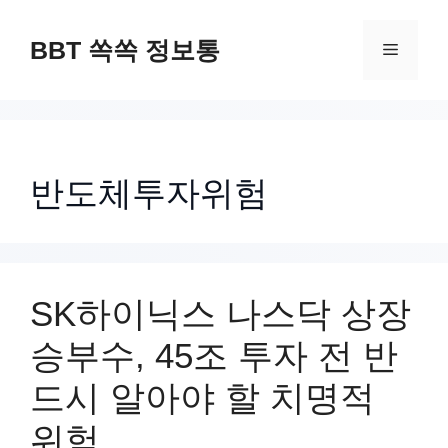
컨
텐
BBT 쏙쏙 정보통
메
츠
로
뉴
건
너
반도체투자위험
뛰
기
SK하이닉스 나스닥 상장
승부수, 45조 투자 전 반
드시 알아야 할 치명적
위험