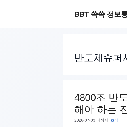
컨
텐
BBT 쏙쏙 정보
츠
로
건
너
반도체슈퍼
뛰
기
4800조 반
해야 하는 
2026-07-03
작성자:
초식