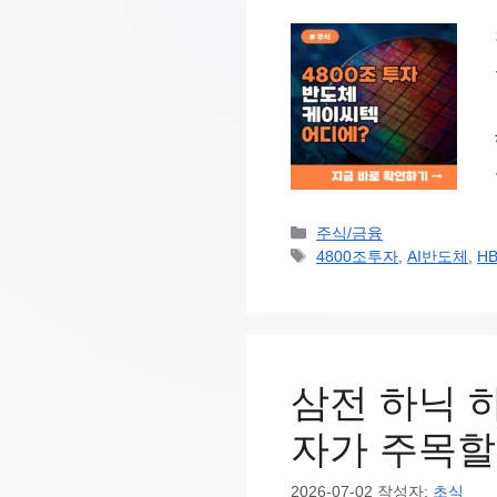
카
주식/금융
테
태
4800조투자
,
AI반도체
,
H
고
그
리
삼전 하닉 하
자가 주목할
2026-07-02
작성자:
초식