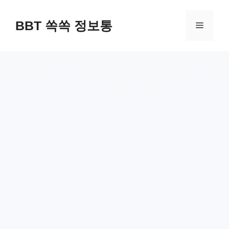
컨
텐
BBT 쏙쏙 정보통
메
츠
로
뉴
건
너
뛰
기