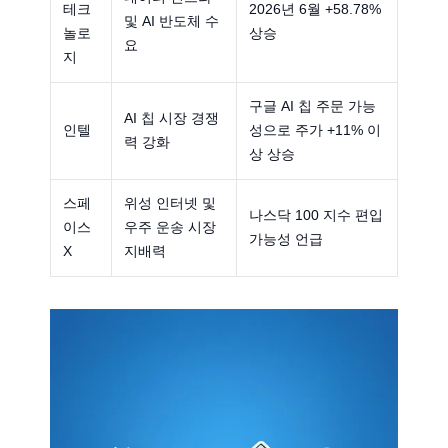
테크
2026년 6월 +58.78%
및 AI 반도체 수
놀로
상승
요
지
구글 AI 칩 주문 가능
AI 칩 시장 경쟁
인텔
성으로 주가 +11% 이
력 강화
상 상승
스페
위성 인터넷 및
나스닥 100 지수 편입
이스
우주 운송 시장
가능성 언급
X
지배력