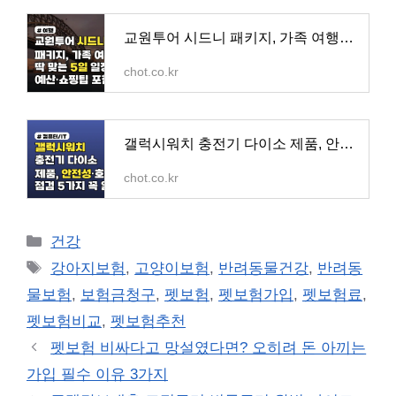
교원투어 시드니 패키지, 가족 여행에 딱 맞는 5일 일정 예산·쇼핑팁 포함 - BBT 쏙쏙 정보통
chot.co.kr
갤럭시워치 충전기 다이소 제품, 안전성·호환성 점검 5가지 꼭 읽어보세요 - BBT 쏙쏙 정보통
chot.co.kr
카
건강
테
태
강아지보험
,
고양이보험
,
반려동물건강
,
반려동
고
그
물보험
,
보험금청구
,
펫보험
,
펫보험가입
,
펫보험료
,
리
펫보험비교
,
펫보험추천
펫보험 비싸다고 망설였다면? 오히려 돈 아끼는
가입 필수 이유 3가지