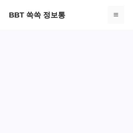
컨
텐
BBT 쏙쏙 정보통
메
츠
로
뉴
건
너
뛰
기